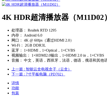
4K HDR超清播放器（M11D02
处理器：
Realtek RTD 1295
内存：
Android 6.0
网口：
4K @ 60fps（通过HDMI 2.0）
Wi-Fi：
2GB DDR3L
蓝牙：
1×HDMI，1×Optical，1×CVBS
视频输出：
1×HDMI2.0输出，1×HDMI 2.0 in，1×CVBS
音频：
中文，英语，西班牙，法语，德语，俄语和其他
上一篇
: 智能云盒电视盒子（云盒）
下一篇
: 7寸平板电脑（PD702）
详情
功能
包装